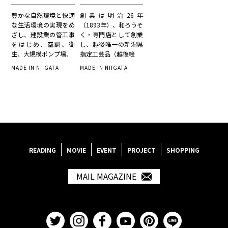
ンドル（前編）
豊かな自然環境と快適
創業は明治26年
な生活環境の実現をめ
（1893年）、和ろうそ
ざし、建設業の管工事
く・専門店として創業
をはじめ、空調、衛
し、越後唯一の新潟県
生、大規模ポンプ場、
指定工芸品（越後絵
MADE IN NIIGATA
MADE IN NIIGATA
READING
MOVIE
EVENT
PROJECT
SHOPPING
MAIL MAGAZINE