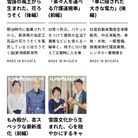
雪国の風土から
「楽々人を運べ
「車に隠された
生まれた、花ろ
る介護運搬車」
大きな電力」(後
うそく（後編）
(前編)
編)
明治時代に創業されて
日常×防災。バケット
日産自動車取扱全車種
から、新潟県の指定工
をつけて普段の生活で
販売、中古車販売、車
芸品の花ろうそくを販
農業などにも使える一
検・点検、一般整備、
売している小池ろうそ
輪車と、椅子に付け替
損害保険代理店業務、
く店(新潟県新潟市
えて災害時に人を乗
レンタカー業務等を
MADE IN NIIGATA
MADE IN NIIGATA
MADE IN NIIGATA
もみ殻が、高ス
雪国文化から生
ペックな最新進
まれた、心を穏
化（前編）
やかにするキャ