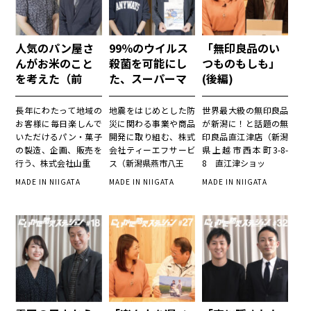
人気のパン屋さ
99％のウイルス
「無印良品のい
んがお米のこと
殺菌を可能にし
つものもしも」
を考えた（前
た、スーパーマ
(後編)
編）
シーン（後編）
長年にわたって地域の
地震をはじめとした防
世界最大級の無印良品
お客様に毎日楽しんで
災に関わる事業や商品
が新潟に！と話題の無
いただけるパン・菓子
開発に取り組む、株式
印良品直江津店（新潟
の製造、企画、販売を
会社ティーエフサービ
県上越市西本町3-8-
行う、株式会社山重
ス（新潟県燕市八王
8 直江津ショッ
MADE IN NIIGATA
MADE IN NIIGATA
MADE IN NIIGATA