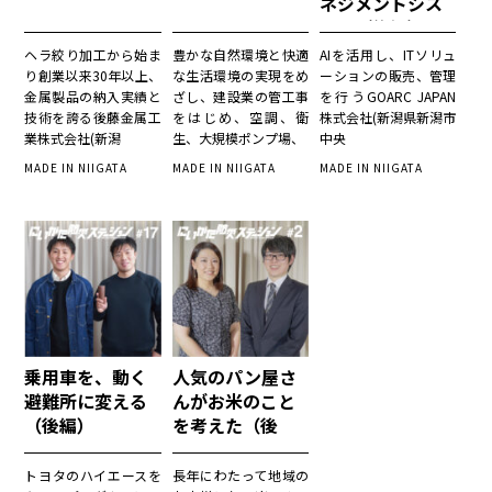
ネジメントシス
テム（後編）
ヘラ絞り加工から始ま
豊かな自然環境と快適
AIを活用し、ITソリュ
り創業以来30年以上、
な生活環境の実現をめ
ーションの販売、管理
金属製品の納入実績と
ざし、建設業の管工事
を行うGOARC JAPAN
技術を誇る後藤金属工
をはじめ、空調、衛
株式会社(新潟県新潟市
業株式会社(新潟
生、大規模ポンプ場、
中央
MADE IN NIIGATA
MADE IN NIIGATA
MADE IN NIIGATA
乗用車を、動く
人気のパン屋さ
避難所に変える
んがお米のこと
（後編）
を考えた（後
編）
トヨタのハイエースを
長年にわたって地域の