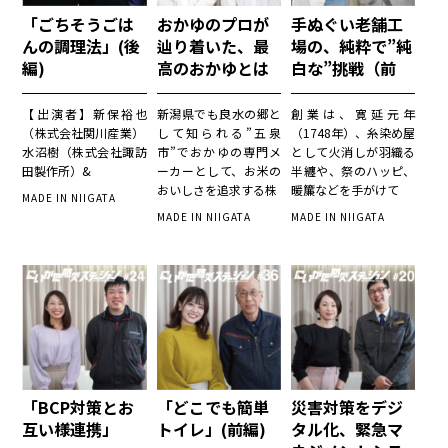
「ごちそうごは
おかゆのプロが
手ぬぐい老舗工
んの調理法」(後
辿り着いた、最
場の、純粋で”純
編)
高のおかゆとは
白な”挑戦（前
（後編）
編）
【出演者】新保裕也
新潟県でも良水の郷と
創業は、寛延元年
（株式会社関川産業）
して知られる”五泉
（1748年）、糸染め屋
水沼樹（株式会社諏訪
市”でおかゆの専門メ
として火消しが羽織る
田製作所）&
ーカーとして、お米の
半纏や、祭のハッピ、
おいしさを追求する株
暖簾などを手がけて
MADE IN NIIGATA
MADE IN NIIGATA
MADE IN NIIGATA
「BCP対策とお
「どこでも簡単
災害対策をデジ
互い様連携」
トイレ」(前編)
タル化、緊急マ