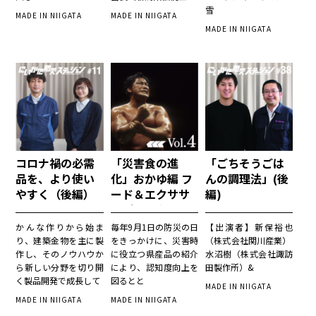
雪
MADE IN NIIGATA
MADE IN NIIGATA
MADE IN NIIGATA
コロナ禍の必需
「災害食の進
「ごちそうごは
品を、より使い
化」おかゆ編 フ
んの調理法」(後
やすく（後編）
ード＆エクササ
編)
イズワークショ
ップ
かんな作りから始ま
毎年9月1日の防災の日
【出演者】新保裕也
り、建築金物を主に製
をきっかけに、災害時
（株式会社関川産業）
作し、そのノウハウか
に役立つ県産品の紹介
水沼樹（株式会社諏訪
ら新しい分野を切り開
により、認知度向上を
田製作所）&
く製品開発で成長して
図るとと
MADE IN NIIGATA
MADE IN NIIGATA
MADE IN NIIGATA