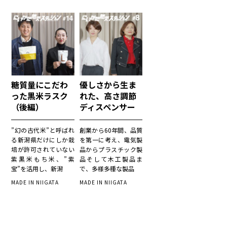
糖質量にこだわ
優しさから生ま
った黒米ラスク
れた、高さ調節
（後編）
ディスペンサー
（前編）
”幻の古代米”と呼ばれ
創業から60年間、品質
る新潟県だけにしか栽
を第一に考え、電気製
培が許可されていない
品からプラスチック製
紫黒米もち米、”紫
品そして木工製品ま
宝”を活用し、新潟
で、多様多種な製品
MADE IN NIIGATA
MADE IN NIIGATA