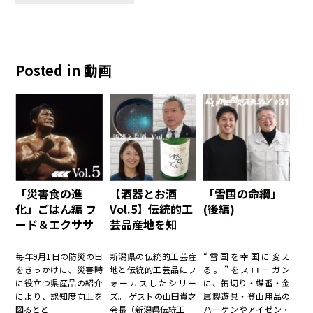
Posted in 動画
「災害食の進
【酒器とお酒
「雪国の命綱」
化」ごはん編 フ
Vol.5】伝統的工
(後編)
ード＆エクササ
芸品産地を知
イズワークショ
る！お酒を楽し
ップ
む！
毎年9月1日の防災の日
新潟県の伝統的工芸産
“雪国を幸国に変え
をきっかけに、災害時
地と伝統的工芸品にフ
る。”をスローガン
に役立つ県産品の紹介
ォーカスしたシリー
に、缶切り・蝶番・金
により、認知度向上を
ズ。 ゲストの山田貴之
属製遊具・登山用品の
図るとと
会長（新潟県伝統工
ハーケンやアイゼン・