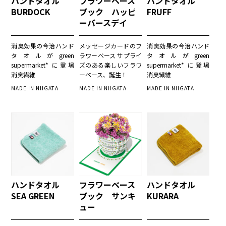
ハンドタオル
フラワーベース
ハンドタオル
BURDOCK
ブック ハッピ
FRUFF
ーバースデイ
消臭効果の今治ハンド
メッセージカードのフ
消臭効果の今治ハンド
タオルがgreen
ラワーベース サプライ
タオルがgreen
supermarket* に登場
ズのある楽しいフラワ
supermarket* に登場
消臭繊維
ーベース、誕生！
消臭繊維
MADE IN NIIGATA
MADE IN NIIGATA
MADE IN NIIGATA
ハンドタオル
フラワーベース
ハンドタオル
SEA GREEN
ブック サンキ
KURARA
ュー